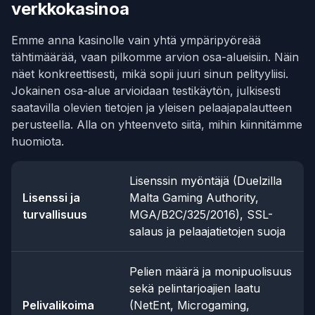
verkkokasinoa
Emme anna kasinolle vain yhtä ympäripyöreää
tähtimäärää, vaan pilkomme arvion osa-alueisiin. Näin
näet konkreettisesti, mikä sopii juuri sinun pelityyliisi.
Jokainen osa-alue arvioidaan testikäytön, julkisesti
saatavilla olevien tietojen ja yleisen pelaajapalautteen
perusteella. Alla on yhteenveto siitä, mihin kiinnitämme
huomiota.
Lisenssin myöntäjä (Duelzilla
Lisenssi ja
Malta Gaming Authority,
turvallisuus
MGA/B2C/325/2016), SSL-
salaus ja pelaajatietojen suoja
Pelien määrä ja monipuolisuus
sekä pelintarjoajien laatu
Pelivalikoima
(NetEnt, Microgaming,