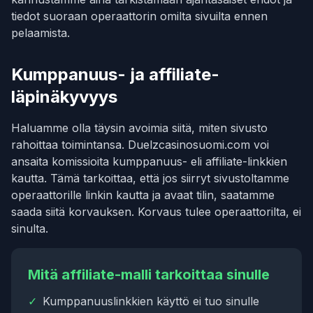
tiedot suoraan operaattorin omilta sivuilta ennen
pelaamista.
Kumppanuus- ja affiliate-
läpinäkyvyys
Haluamme olla täysin avoimia siitä, miten sivusto
rahoittaa toimintansa. Duelzcasinosuomi.com voi
ansaita komissioita kumppanuus- eli affiliate-linkkien
kautta. Tämä tarkoittaa, että jos siirryt sivustoltamme
operaattorille linkin kautta ja avaat tilin, saatamme
saada siitä korvauksen. Korvaus tulee operaattorilta, ei
sinulta.
Mitä affiliate-malli tarkoittaa sinulle
✓
Kumppanuuslinkkien käyttö ei tuo sinulle