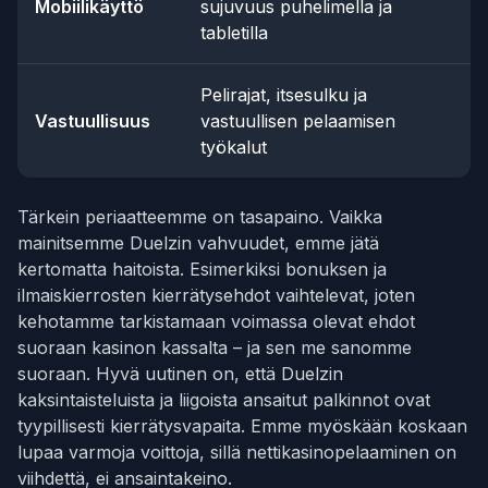
Mobiilikäyttö
sujuvuus puhelimella ja
tabletilla
Pelirajat, itsesulku ja
Vastuullisuus
vastuullisen pelaamisen
työkalut
Tärkein periaatteemme on tasapaino. Vaikka
mainitsemme Duelzin vahvuudet, emme jätä
kertomatta haitoista. Esimerkiksi bonuksen ja
ilmaiskierrosten kierrätysehdot vaihtelevat, joten
kehotamme tarkistamaan voimassa olevat ehdot
suoraan kasinon kassalta – ja sen me sanomme
suoraan. Hyvä uutinen on, että Duelzin
kaksintaisteluista ja liigoista ansaitut palkinnot ovat
tyypillisesti kierrätysvapaita. Emme myöskään koskaan
lupaa varmoja voittoja, sillä nettikasinopelaaminen on
viihdettä, ei ansaintakeino.