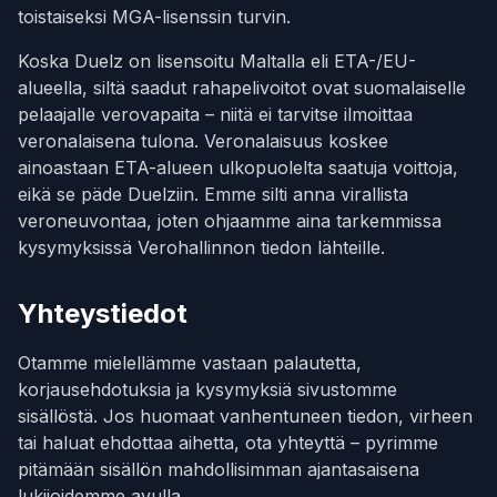
toistaiseksi MGA-lisenssin turvin.
Koska Duelz on lisensoitu Maltalla eli ETA-/EU-
alueella, siltä saadut rahapelivoitot ovat suomalaiselle
pelaajalle verovapaita – niitä ei tarvitse ilmoittaa
veronalaisena tulona. Veronalaisuus koskee
ainoastaan ETA-alueen ulkopuolelta saatuja voittoja,
eikä se päde Duelziin. Emme silti anna virallista
veroneuvontaa, joten ohjaamme aina tarkemmissa
kysymyksissä Verohallinnon tiedon lähteille.
Yhteystiedot
Otamme mielellämme vastaan palautetta,
korjausehdotuksia ja kysymyksiä sivustomme
sisällöstä. Jos huomaat vanhentuneen tiedon, virheen
tai haluat ehdottaa aihetta, ota yhteyttä – pyrimme
pitämään sisällön mahdollisimman ajantasaisena
lukijoidemme avulla.