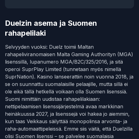
Duelzin asema ja Suomen
rahapelilaki
Selvyyden vuoksi: Duelz toimii Maltan
rahapeliviranomaisen Malta Gaming Authorityn (MGA)
lisenssillä, lupanumero MGA/B2C/325/2016, ja sitä
operoi SuprPlay Limited (tunnetaan myös nimellä
SuprNation). Kasino lanseerattiin noin vuonna 2018, ja
se on suunnattu suomalaisille pelaajille, mutta sillä ei
ole eikä tällä hetkellä voikaan olla Suomen lisenssiä.
Suomi nimittäin uudistaa rahapelilakiaan:
nettipelaamisen lisenssijärjestelmä avaa markkinan
heinäkuussa 2027, ja lisenssejä voi hakea jo aiemmin,
kun taas Veikkaus säilyttää monopolinsa arvonta- ja
raha-automaattipeleissä. Emme siis väitä, että Duelzilla
olisi Suomen lisenssi – se palvelee suomalaisia