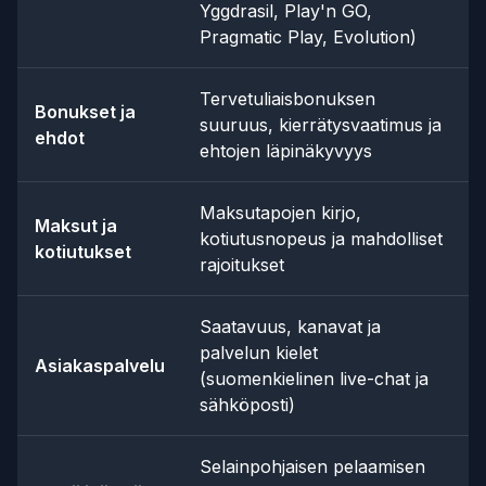
Yggdrasil, Play'n GO,
Pragmatic Play, Evolution)
Tervetuliaisbonuksen
Bonukset ja
suuruus, kierrätysvaatimus ja
ehdot
ehtojen läpinäkyvyys
Maksutapojen kirjo,
Maksut ja
kotiutusnopeus ja mahdolliset
kotiutukset
rajoitukset
Saatavuus, kanavat ja
palvelun kielet
Asiakaspalvelu
(suomenkielinen live-chat ja
sähköposti)
Selainpohjaisen pelaamisen